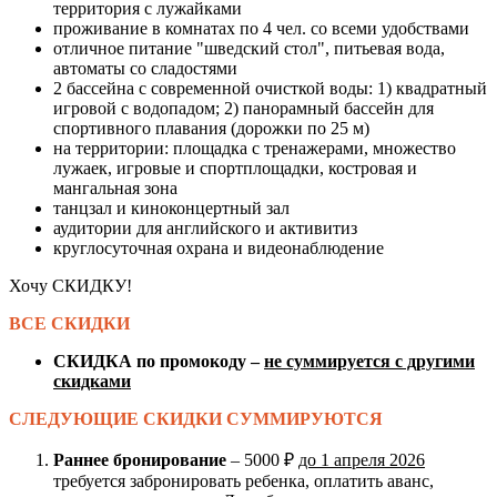
территория с лужайками
проживание в комнатах по 4 чел. со всеми удобствами
отличное питание "шведский стол", питьевая вода,
автоматы со сладостями
2 бассейна с современной очисткой воды: 1) квадратный
игровой с водопадом; 2) панорамный бассейн для
спортивного плавания (дорожки по 25 м)
на территории: площадка с тренажерами, множество
лужаек, игровые и спортплощадки, костровая и
мангальная зона
танцзал и киноконцертный зал
аудитории для английского и активитиз
круглосуточная охрана и видеонаблюдение
Хочу СКИДКУ!
ВСЕ СКИДКИ
СКИДКА по промокоду –
не суммируется с другими
скидками
СЛЕДУЮЩИЕ СКИДКИ СУММИРУЮТСЯ
Раннее бронирование
– 5000 ₽
до 1 апреля 2026
требуется забронировать ребенка, оплатить аванс,