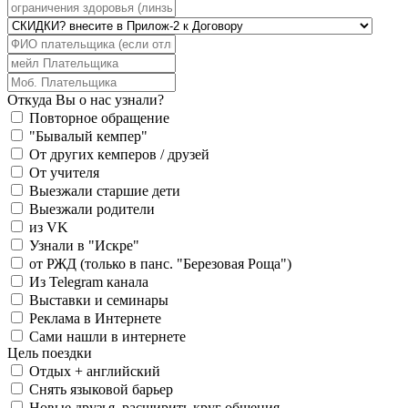
Откуда Вы о нас узнали?
Повторное обращение
"Бывалый кемпер"
От других кемперов / друзей
От учителя
Выезжали старшие дети
Выезжали родители
из VK
Узнали в "Искре"
от РЖД (только в панс. "Березовая Роща")
Из Telegram канала
Выставки и семинары
Реклама в Интернете
Сами нашли в интернете
Цель поездки
Отдых + английский
Снять языковой барьер
Новые друзья, расширить круг общения