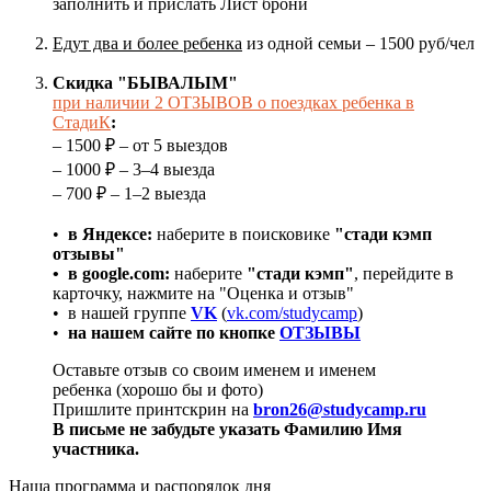
заполнить и прислать Лист брони
Едут два и более ребенка
из одной семьи – 1500 руб/чел
Скидка "БЫВАЛЫМ"
при наличии 2 ОТЗЫВОВ о поездках ребенка в
СтадиК
:
– 1500 ₽ – от 5 выездов
– 1000 ₽ – 3–4 выезда
– 700 ₽ – 1–2 выезда
•
в Яндексе:
наберите в поисковике
"стади кэмп
отзывы"
•
в google.com:
наберите
"стади кэмп"
, перейдите в
карточку, нажмите на "Оценка и отзыв"
• в нашей группе
VK
(
vk.com/studycamp
)
•
на нашем сайте по кнопке
ОТЗЫВЫ
Оставьте отзыв со своим именем и именем
ребенка (хорошо бы и фото)
Пришлите принтскрин на
bron26@studycamp.ru
В письме не забудьте указать Фамилию Имя
участника.
Наша программа и распорядок дня